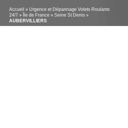
Accueil
»
Urgence et Dépannage Volets Roulants
24/7
»
Île de France
»
Seine St Denis
»
AUBERVILLIERS
Un service simple pour
gérer en ligne vos
réparations de volets
roulants à
AUBERVILLIERS (93300)
Votre Solution Immédiate pour la Réparation de
Volets Roulants à AUBERVILLIERS.
Rapidité,
fiabilité et tarifs transparents définissent notre service
de réparation de volets roulants. Une équipe d’experts
locaux près de AUBERVILLIERS – 93300 est prête à
intervenir pour tout problème de volets roulants,