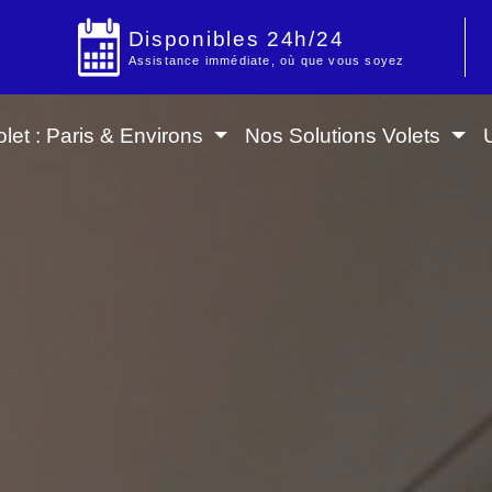
Disponibles 24h/24
Assistance immédiate, où que vous soyez
let : Paris & Environs
Nos Solutions Volets