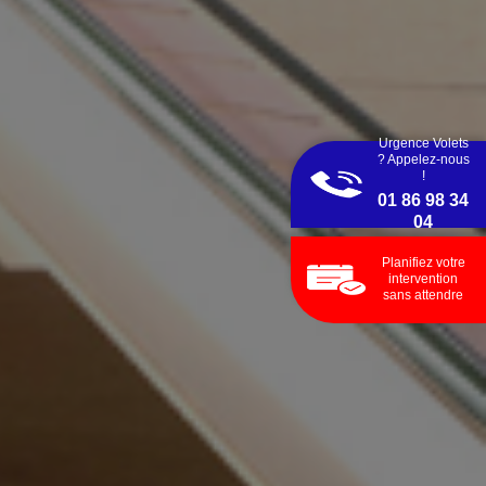
Urgence Volets
? Appelez-nous
!
01 86 98 34
04
Planifiez votre
intervention
sans attendre