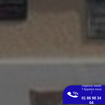
Urgence Volets
? Appelez-nous
!
01 86 98 34
04