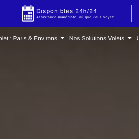
Disponibles 24h/24
Assistance immédiate, où que vous soyez
let : Paris & Environs
Nos Solutions Volets