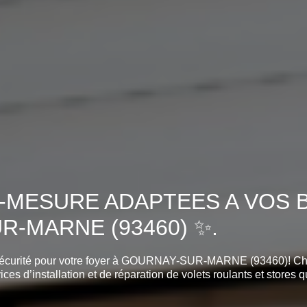
-MESURE ADAPTEES A VOS B
R-MARNE (93460) ✨.
a sécurité pour votre foyer à GOURNAY-SUR-MARNE (93460)! Chez 
s d’installation et de réparation de volets roulants et stores qu