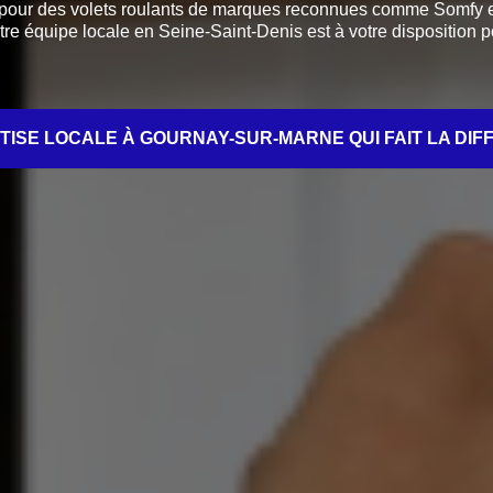
e pour des volets roulants de marques reconnues comme Somfy e
otre équipe locale en Seine-Saint-Denis est à votre disposition 
ERTISE LOCALE À GOURNAY-SUR-MARNE QUI FAIT LA DIFF