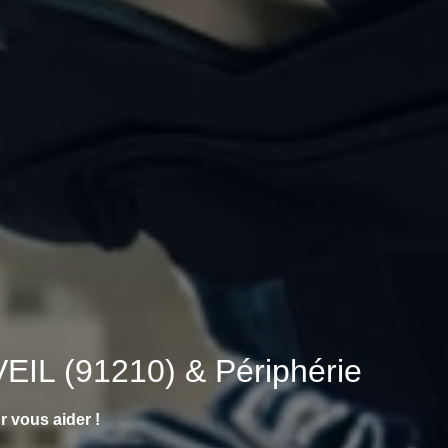
AVEIL (91210) & Périphérie
 vous aider !