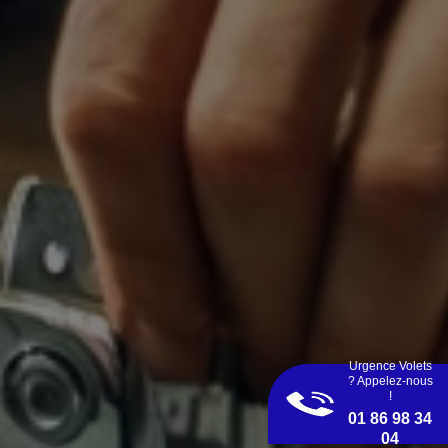
Urgence Volets
? Appelez-nous
!
01 86 98 34
04