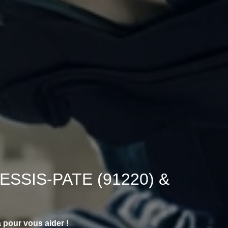
 PLESSIS-PATE (91220) &
pour vous aider !