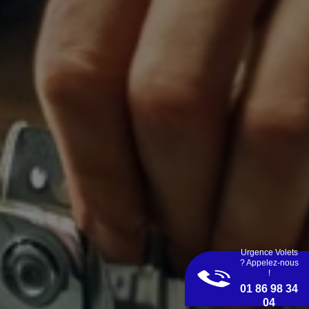
Urgence Volets
? Appelez-nous
!
01 86 98 34
04