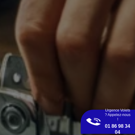
Urgence Volets
? Appelez-nous
!
01 86 98 34
04