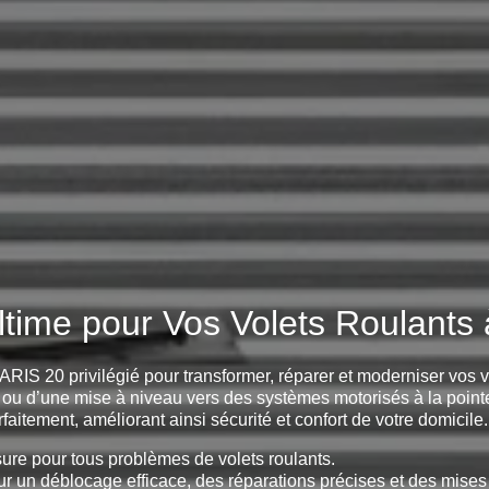
ltime pour Vos Volets Roulants
ARIS 20 privilégié pour transformer, réparer et moderniser vos 
e, ou d’une mise à niveau vers des systèmes motorisés à la pointe
faitement, améliorant ainsi sécurité et confort de votre domicile.
ure pour tous problèmes de volets roulants.
r un déblocage efficace, des réparations précises et des mises