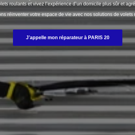
ets roulants et vivez l’expérience d’un domicile plus sûr et agr
 réinventer votre espace de vie avec nos solutions de volets 
J’appelle mon réparateur à PARIS 20