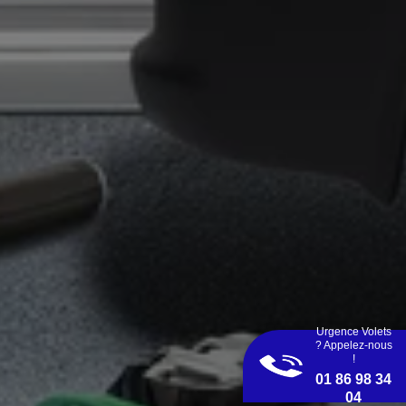
Urgence Volets
? Appelez-nous
!
01 86 98 34
04