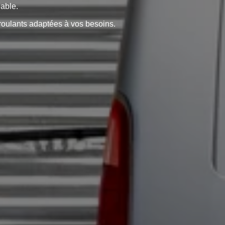
éable.
roulants adaptées à vos besoins.