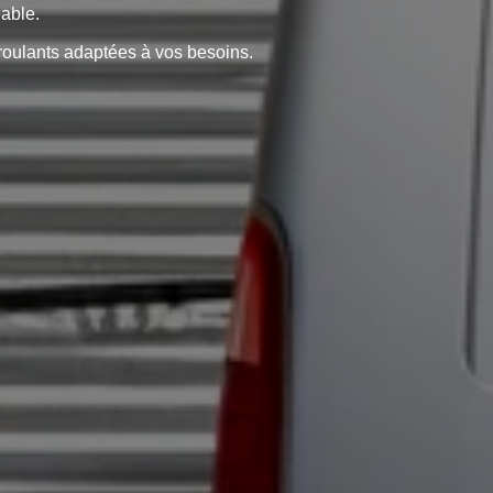
éable.
roulants adaptées à vos besoins.