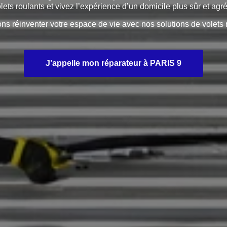
ets roulants et vivez l’expérience d’un domicile plus sûr et agr
 réinventer votre espace de vie avec nos solutions de volets 
J’appelle mon réparateur à PARIS 9