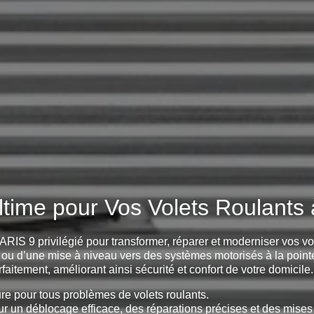
ltime pour Vos Volets Roulants
ARIS 9 privilégié pour transformer, réparer et moderniser vos v
e, ou d’une mise à niveau vers des systèmes motorisés à la pointe
faitement, améliorant ainsi sécurité et confort de votre domicile.
re pour tous problèmes de volets roulants.
r un déblocage efficace, des réparations précises et des mises