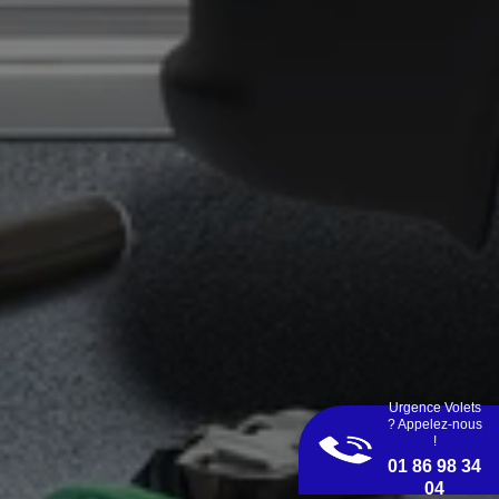
Urgence Volets
? Appelez-nous
!
01 86 98 34
04