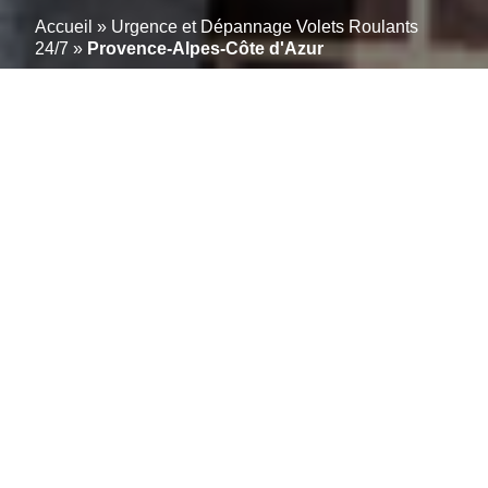
Accueil
»
Urgence et Dépannage Volets Roulants
24/7
»
Provence-Alpes-Côte d'Azur
Expert dépannage et
réparation de motorisation
de volets roulants en
Provence-Alpes-Côte
d’Azur
Nous sommes votre solution de confiance pour tous
les besoins de dépannage et de réparation de volets
roulants dans la magnifique région de Provence-
Alpes-Côte d’Azur. Notre équipe d’experts est prête à
vous assister avec professionnalisme et efficacité.
Actifs en Urgence volets