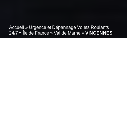
Accueil
»
Urgence et Dépannage Volets Roulants
24/7
»
Île de France
»
Val de Marne
»
VINCENNES
Vos volets roulants
réparés en moins de 2
Heures à VINCENNES;
(94300): Service fiable
Vos volets roulants sont bloqués ou dysfonctionnels ?
Vous cherchez un professionnel compétent pour les
réparer ? Réparation-volet-roulant.info à
VINCENNES; 94300 vous offre une solution rapide et
efficace.