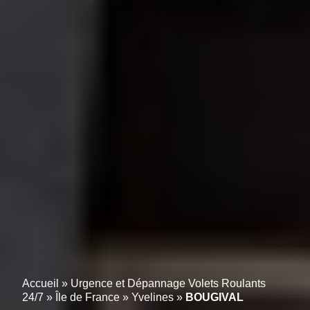
Accueil
»
Urgence et Dépannage Volets Roulants
24/7
»
Île de France
»
Yvelines
»
BOUGIVAL