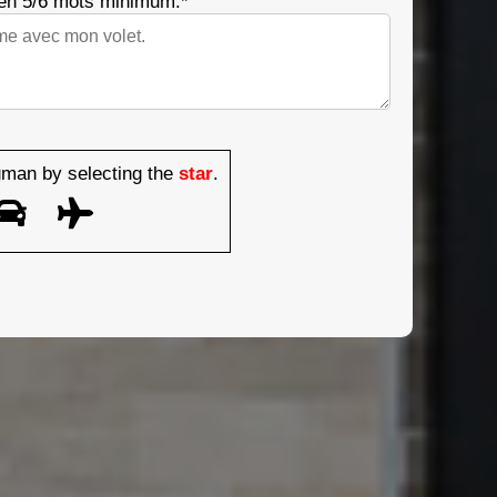
 en 5/6 mots minimum.*
man by selecting the
star
.