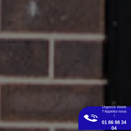
Urgence Volets
? Appelez-nous
!
01 86 98 34
04