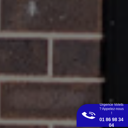
Urgence Volets
? Appelez-nous
!
01 86 98 34
04