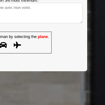
 en 5/6 mots minimum.*
man by selecting the
plane
.