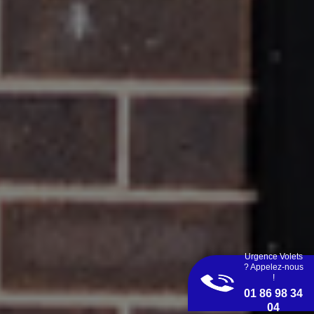
Urgence Volets
? Appelez-nous
!
01 86 98 34
04