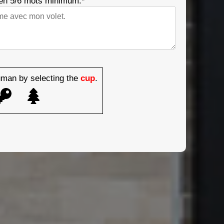
 en 5/6 mots minimum.*
man by selecting the
cup
.