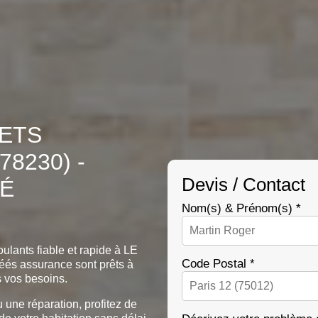
LETS
8230) -
Devis / Contact
TÉ
Nom(s) & Prénom(s) *
oulants fiable et rapide à LE
Code Postal *
éés assurance sont prêts à
s vos besoins.
u une réparation, profitez de