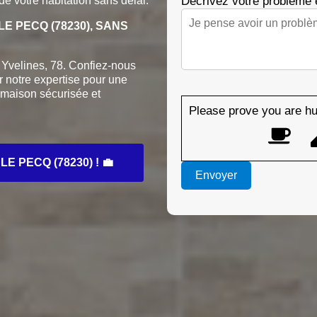
Décrivez votre problème
 de votre habitation sans délai.
 PECQ (78230), SANS
Yvelines, 78. Confiez-nous
r notre expertise pour une
 maison sécurisée et
Please prove you are hu
 PECQ (78230) ! 💼