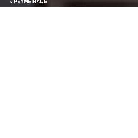
»
PEYMEINADE
Réparateur de volets
roulants à PEYMEINADE :
Dépannage, diagnostic et
motorisation toutes
marques (06530)
Ne laissez pas les problèmes de vos stores ou volets
roulants électriques ou manuels, en Alu ou PVC sans
réponse. Ces équipements essentiels protègent non
seulement contre la lumière et les regards indiscrets
mais sécurisent également vos ouvertures.
En cas de dysfonctionnement, il est crucial de
contacter rapidement un expert. Notre équipe
spécialisée dans la réparation de volets roulants
électriques «
Somfy
,
Bubendorff
, etc. » vous offre