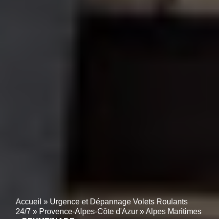
Accueil
»
Urgence et Dépannage Volets Roulants
24/7
»
Provence-Alpes-Côte d'Azur
»
Alpes Maritimes