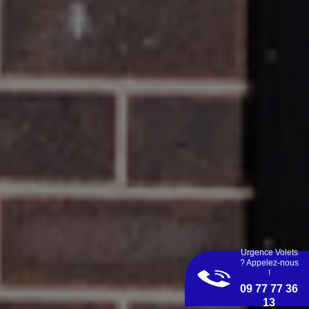
Urgence Volets
? Appelez-nous
!
09 77 77 36
13