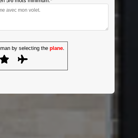
 en 5/6 mots minimum.*
man by selecting the
plane
.