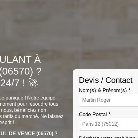
ULANT À
06570) ?
Devis / Contact
4/7 ! 🚀
Nom(s) & Prénom(s) *
de panique ! Notre équipe
ut moment pour résoudre tous
 nous, bénéficiez non
Code Postal *
s tarifs du marché. Ne laissez
esprit !
L-DE-VENCE (06570) ?