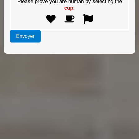
Please prove you are human by selecting the
cup
.