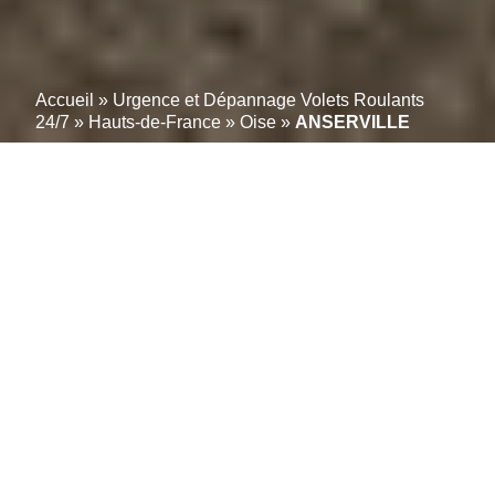
Accueil
»
Urgence et Dépannage Volets Roulants
24/7
»
Hauts-de-France
»
Oise
»
ANSERVILLE
Vos volets roulants
réparés en moins de 2
Heures à ANSERVILLE;
(60540): Service fiable
Besoin d’une intervention rapide pour un volet roulant
bloqué ou endommagé à ANSERVILLE (60540) ?
Notre équipe de professionnels est là pour vous offrir
des solutions de dépannage et de réparation de volets
roulants efficaces et fiables, 24h/24, 7j/7. Que vous
soyez confronté à un problème de moteur, de