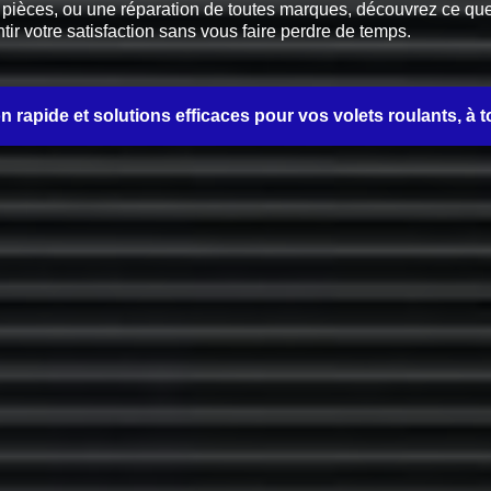
èces, ou une réparation de toutes marques, découvrez ce que no
tir votre satisfaction sans vous faire perdre de temps.
on rapide et solutions efficaces pour vos volets roulants, à t