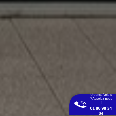
Urgence Volets
? Appelez-nous
!
01 86 98 34
04