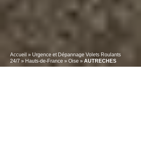
Accueil
»
Urgence et Dépannage Volets Roulants
24/7
»
Hauts-de-France
»
Oise
»
AUTRECHES
Experts en volets toutes
marques à AUTRECHES
(60350) : Réparation
certifiée avec garantie
étendue