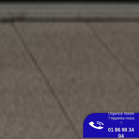
Urgence Volets
? Appelez-nous
!
01 86 98 34
04