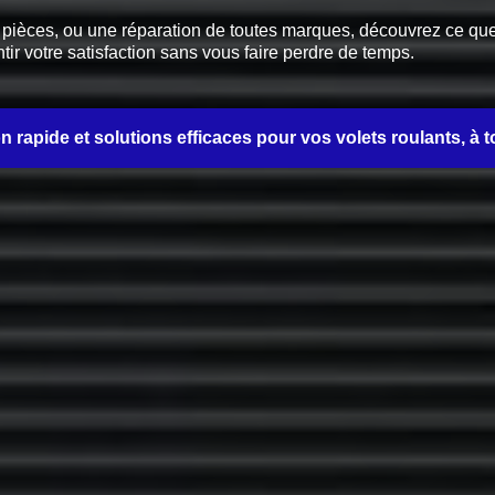
èces, ou une réparation de toutes marques, découvrez ce que no
tir votre satisfaction sans vous faire perdre de temps.
on rapide et solutions efficaces pour vos volets roulants, à t