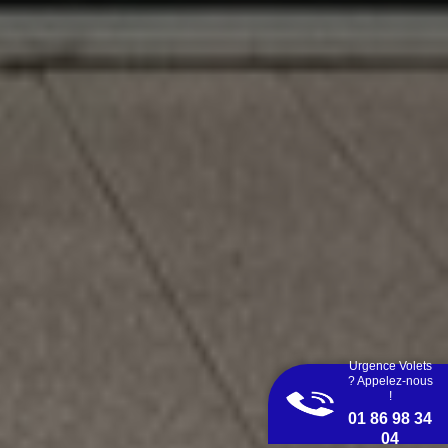
Urgence Volets
? Appelez-nous
!
01 86 98 34
04