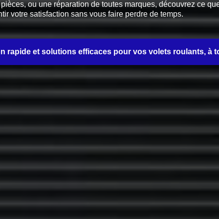
èces, ou une réparation de toutes marques, découvrez ce que no
tir votre satisfaction sans vous faire perdre de temps.
on rapide et solutions efficaces pour vos volets roulants, à t