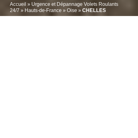
Accueil
»
Urgence et Dépannage Volets Roulants
24/7
»
Hauts-de-France
»
Oise
»
CHELLES
Intervention volets
roulants CHELLES
(60350) : Pose &
dépannage en urgence
24H/24 – 7J/7
Découvrez le Leader des Volets Roulants à
CHELLES (60350)
Réparation-volet-roulant.info est votre référence pour
l’installation, la réparation et la modernisation de
volets roulants à CHELLES (60350). Que vous
souhaitiez installer de nouveaux volets roulants ou
que vous ayez besoin de réparer des équipements
existants, qu’ils soient en aluminium, PVC, motorisés