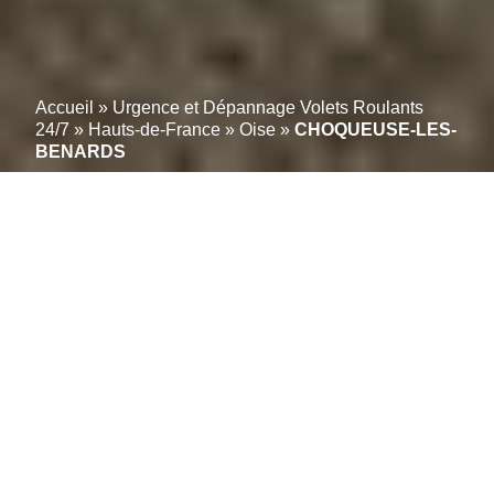
Accueil
»
Urgence et Dépannage Volets Roulants
24/7
»
Hauts-de-France
»
Oise
»
CHOQUEUSE-LES-
BENARDS
Vos volets roulants
réparés en moins de 2
Heures à CHOQUEUSE-
LES-BENARDS; (60360):
Service fiable
Vos volets roulants sont bloqués ou dysfonctionnels ?
Vous cherchez un professionnel compétent pour les
réparer ? Réparation-volet-roulant.info à