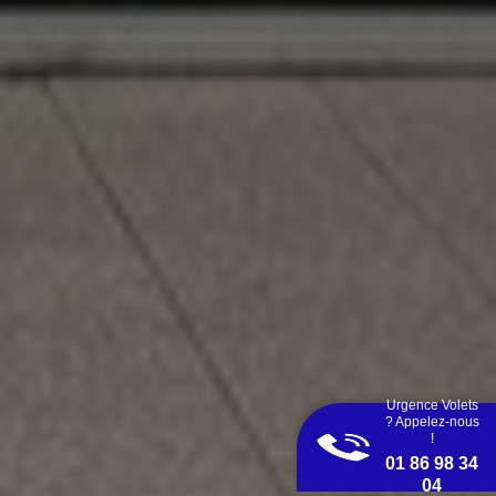
Urgence Volets
? Appelez-nous
!
01 86 98 34
04