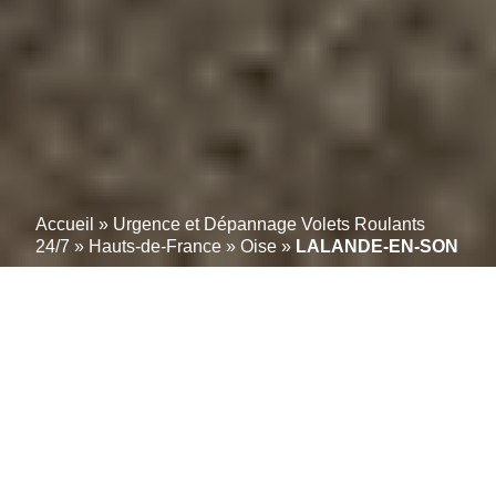
Accueil
»
Urgence et Dépannage Volets Roulants
24/7
»
Hauts-de-France
»
Oise
»
LALANDE-EN-SON
Réparation / dépannage
de volets roulants : Faites
appel à un spécialiste
locale à LALANDE-EN-