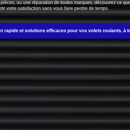
èces, ou une réparation de toutes marques, découvrez ce que no
tir votre satisfaction sans vous faire perdre de temps.
on rapide et solutions efficaces pour vos volets roulants, à t