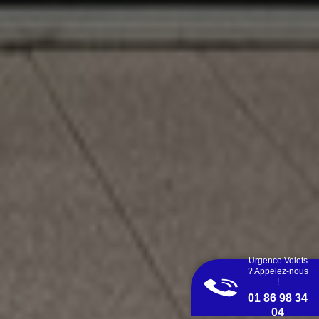
Urgence Volets
? Appelez-nous
!
01 86 98 34
04