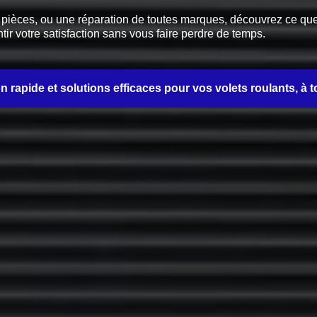
èces, ou une réparation de toutes marques, découvrez ce que no
tir votre satisfaction sans vous faire perdre de temps.
on rapide et solutions efficaces pour vos volets roulants, à t