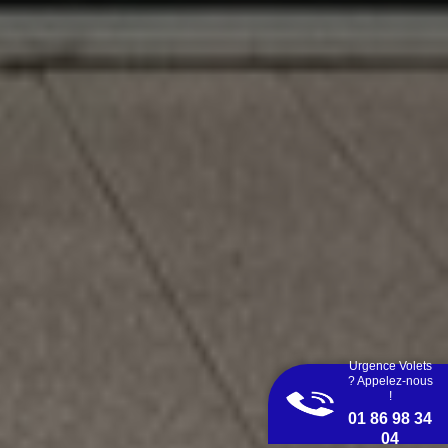
Urgence Volets
? Appelez-nous
!
01 86 98 34
04