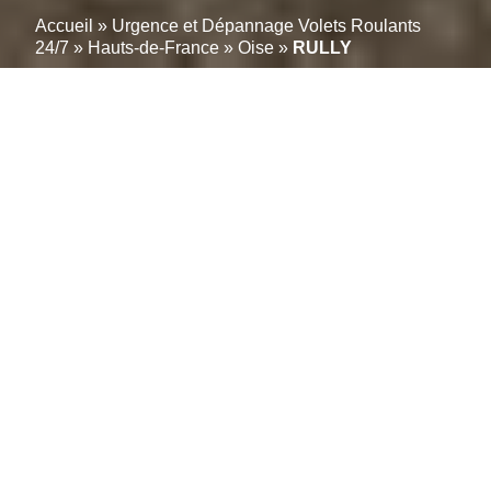
Accueil
»
Urgence et Dépannage Volets Roulants
24/7
»
Hauts-de-France
»
Oise
»
RULLY
Vos volets roulants
réparés en moins de 2
Heures à RULLY; (60810):
Service fiable
Votre Solution Immédiate pour la Réparation de
Volets Roulants à RULLY.
Rapidité, fiabilité et tarifs
transparents définissent notre service de réparation de
volets roulants. Une équipe d’experts locaux près de
RULLY – 60810 est prête à intervenir pour tout
problème de volets roulants, manuels ou électriques,
garantissant une intervention efficace et précise.
Profitez d’un devis clair dès le départ et d’un service
clientèle réactif, disponible pour répondre à toutes vos