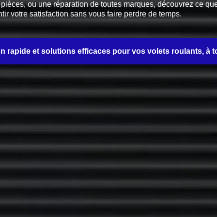
èces, ou une réparation de toutes marques, découvrez ce que no
tir votre satisfaction sans vous faire perdre de temps.
on rapide et solutions efficaces pour vos volets roulants, à t