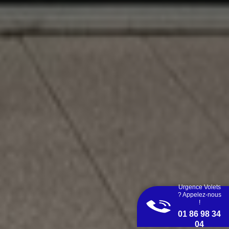
Urgence Volets
? Appelez-nous
!
01 86 98 34
04