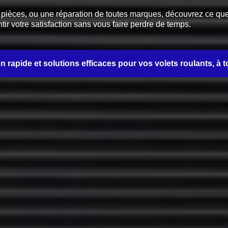
èces, ou une réparation de toutes marques, découvrez ce que no
tir votre satisfaction sans vous faire perdre de temps.
on rapide et solutions efficaces pour vos volets roulants, à t