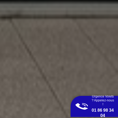
Urgence Volets
? Appelez-nous
!
01 86 98 34
04