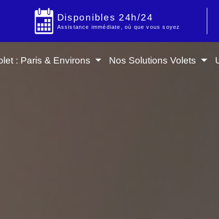
Disponibles 24h/24
Assistance immédiate, où que vous soyez
let : Paris & Environs
Nos Solutions Volets