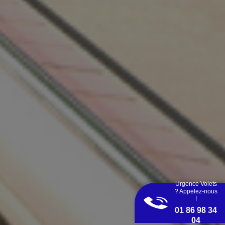
Urgence Volets
? Appelez-nous
!
01 86 98 34
04