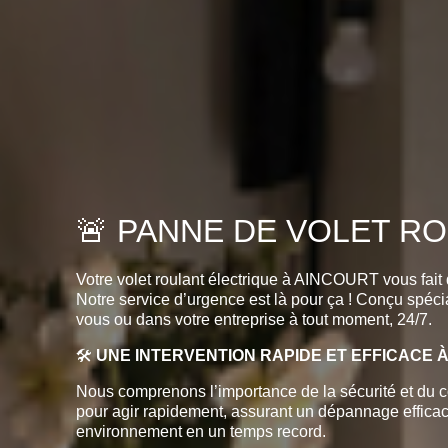
🚨 PANNE DE VOLET ROU
Votre volet roulant électrique à AINCOURT vous fai
Notre service d’urgence est là pour ça ! Conçu spécia
vous ou dans votre entreprise à tout moment, 24/7.
🛠️
UNE INTERVENTION RAPIDE ET EFFICACE 
Nous comprenons l’importance de la sécurité et du co
pour agir rapidement, assurant un dépannage efficace d
environnement en un temps record.