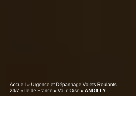
Accueil
»
Urgence et Dépannage Volets Roulants
24/7
»
Île de France
»
Val d'Oise
»
ANDILLY
Experts en volets toutes
marques à ANDILLY