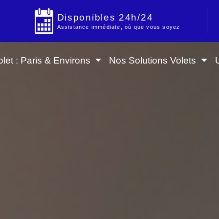
Disponibles 24h/24
Assistance immédiate, où que vous soyez
let : Paris & Environs
Nos Solutions Volets