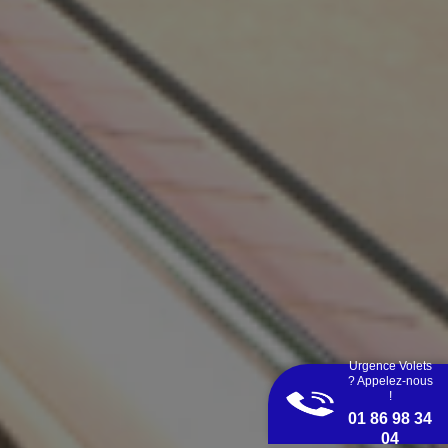
Urgence Volets
? Appelez-nous
!
01 86 98 34
04