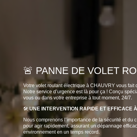
🚨 PANNE DE VOLET ROU
Votre volet roulant électrique à CHAUVRY vous fait
Notre service d’urgence est là pour ça ! Conçu spécia
vous ou dans votre entreprise à tout moment, 24/7.
🛠️
UNE INTERVENTION RAPIDE ET EFFICACE 
Nous comprenons l’importance de la sécurité et du c
pour agir rapidement, assurant un dépannage efficace d
environnement en un temps record.