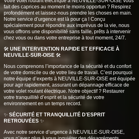
Votre volet roulant électrique à NEUVILLE-SUR-OISE vous
fait des caprices au moment le moins opportun ? Respirez
profondément et laissez-nous prendre les choses en main.
Notre service d’urgence est là pour ça ! Conçu
spécialement pour répondre aux imprévus de la vie, nous
vous offrons une disponibilité sans faille, prêts à intervenir
chez vous ou dans votre entreprise à tout moment, 24/7.
🛠️
UNE INTERVENTION RAPIDE ET EFFICACE À
NEUVILLE-SUR-OISE
🛠️
Nous comprenons l’importance de la sécurité et du confort
de votre domicile ou de votre lieu de travail. C’est pourquoi
notre équipe d’experts à NEUVILLE-SUR-OISE est équipée
pour agir rapidement, assurant un dépannage efficace de
votre volet roulant électrique. Notre objectif ? Restaurer
votre tranquillité d’esprit et la sécurité de votre
environnement en un temps record.
✨
SÉCURITÉ ET TRANQUILLITÉ D’ESPRIT
RETROUVÉES
✨
Avec notre service d’urgence à NEUVILLE-SUR-OISE,
vous n’avez plus à vous inquiéter des désagréments