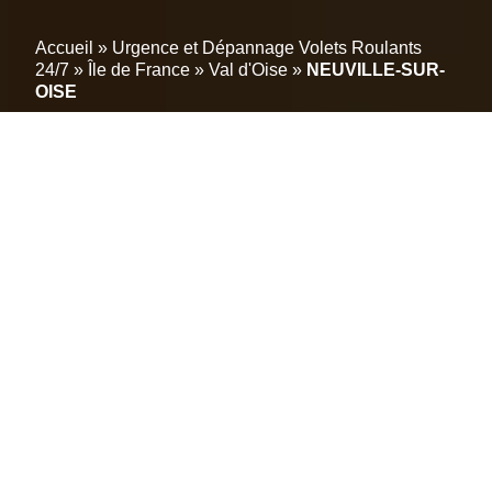
Accueil
»
Urgence et Dépannage Volets Roulants
24/7
»
Île de France
»
Val d'Oise
»
NEUVILLE-SUR-
OISE
Réparateur de volets
roulants à NEUVILLE-
SUR-OISE : Dépannage,
diagnostic et motorisation
toutes marques (95000)
Découvrez le Leader des Volets Roulants à
NEUVILLE-SUR-OISE (95000)
Réparation-volet-roulant.info est votre référence pour
l’installation, la réparation et la modernisation de
volets roulants à NEUVILLE-SUR-OISE (95000). Que