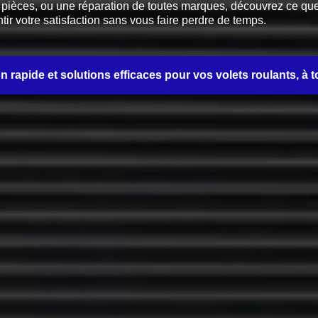
èces, ou une réparation de toutes marques, découvrez ce que no
tir votre satisfaction sans vous faire perdre de temps.
on rapide et solutions efficaces pour vos volets roulants, à t