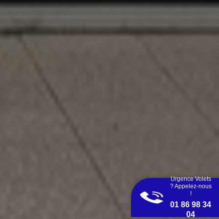
Urgence Volets
? Appelez-nous
!
01 86 98 34
04