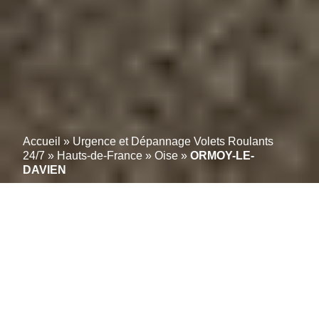
Accueil
»
Urgence et Dépannage Volets Roulants
24/7
»
Hauts-de-France
»
Oise
»
ORMOY-LE-
DAVIEN
Vos volets roulants
réparés en moins de 2
Heures à ORMOY-LE-
DAVIEN; (60620): Service