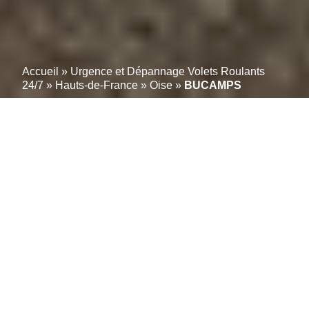
Accueil
»
Urgence et Dépannage Volets Roulants
24/7
»
Hauts-de-France
»
Oise
»
BUCAMPS
Experts en volets toutes
marques à BUCAMPS
(60480) : Réparation
certifiée avec garantie
étendue
Besoin d’une intervention rapide pour un volet roulant
bloqué ou endommagé à BUCAMPS (60480) ? Notre
équipe de professionnels est là pour vous offrir des
solutions de dépannage et de réparation de volets