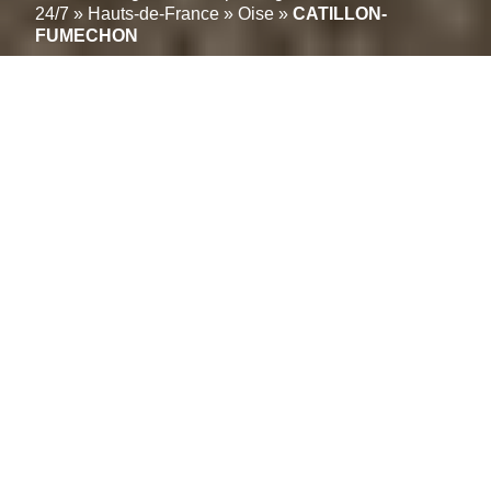
24/7
»
Hauts-de-France
»
Oise
»
CATILLON-
FUMECHON
Réparation / dépannage
de volets roulants : Faites
appel à un spécialiste
locale à CATILLON-
FUMECHON; 60130
Votre Solution Immédiate pour la Réparation de
Volets Roulants à CATILLON-FUMECHON.
Rapidité, fiabilité et tarifs transparents définissent
notre service de réparation de volets roulants. Une
équipe d’experts locaux près de CATILLON-
FUMECHON – 60130 est prête à intervenir pour tout
problème de volets roulants, manuels ou électriques,
garantissant une intervention efficace et précise.