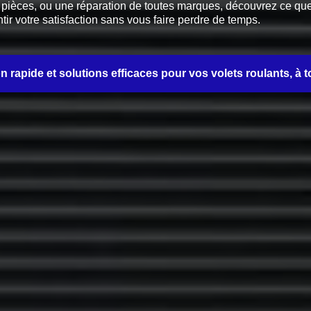
èces, ou une réparation de toutes marques, découvrez ce que no
tir votre satisfaction sans vous faire perdre de temps.
on rapide et solutions efficaces pour vos volets roulants, à t