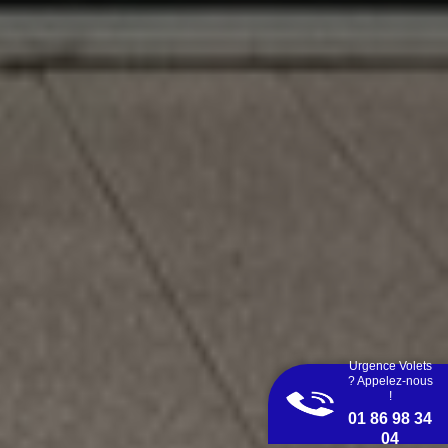
Urgence Volets
? Appelez-nous
!
01 86 98 34
04