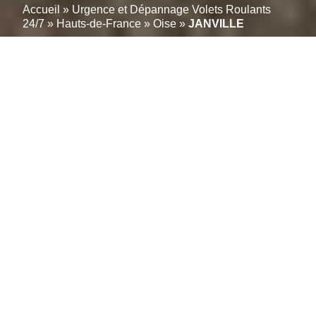
Accueil
»
Urgence et Dépannage Volets Roulants
24/7
»
Hauts-de-France
»
Oise
»
JANVILLE
Réparateur de volets
roulants à JANVILLE :
Dépannage, diagnostic et
motorisation toutes
marques (60150)
Besoin d’une intervention rapide pour un volet roulant
bloqué ou endommagé à JANVILLE (60150) ? Notre
équipe de professionnels est là pour vous offrir des
solutions de dépannage et de réparation de volets
roulants efficaces et fiables, 24h/24, 7j/7. Que vous
soyez confronté à un problème de moteur, de
manivelle, ou de lames abîmées, nous avons
l’expertise nécessaire pour résoudre tous vos soucis