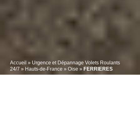
Accueil
»
Urgence et Dépannage Volets Roulants
24/7
»
Hauts-de-France
»
Oise
»
FERRIERES
Experts en volets toutes
marques à FERRIERES
(60420) : Réparation
certifiée avec garantie
étendue