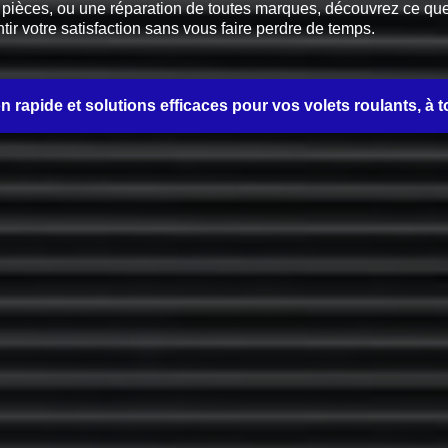
èces, ou une réparation de toutes marques, découvrez ce que no
tir votre satisfaction sans vous faire perdre de temps.
on rapide et solutions efficaces pour vos volets roulants, à t