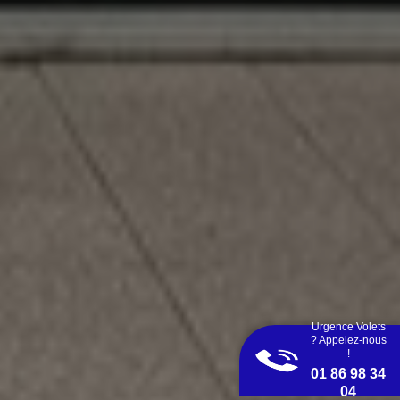
Urgence Volets
? Appelez-nous
!
01 86 98 34
04