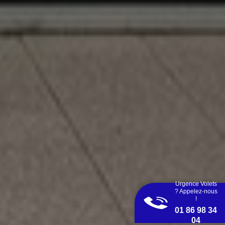
Urgence Volets
? Appelez-nous
!
01 86 98 34
04