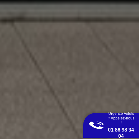
Urgence Volets
? Appelez-nous
!
01 86 98 34
04