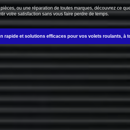
èces, ou une réparation de toutes marques, découvrez ce que no
tir votre satisfaction sans vous faire perdre de temps.
on rapide et solutions efficaces pour vos volets roulants, à t