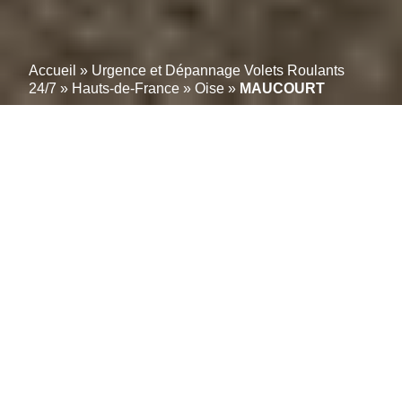
Accueil
»
Urgence et Dépannage Volets Roulants
24/7
»
Hauts-de-France
»
Oise
»
MAUCOURT
Un service simple pour
gérer en ligne vos
réparations de volets
roulants à MAUCOURT
(60640)
Découvrez le Leader des Volets Roulants à
MAUCOURT (60640)
Réparation-volet-roulant.info est votre référence pour
l’installation, la réparation et la modernisation de