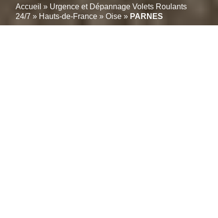
Accueil
»
Urgence et Dépannage Volets Roulants
24/7
»
Hauts-de-France
»
Oise
»
PARNES
Un service simple pour
gérer en ligne vos
réparations de volets
roulants à PARNES
(60240)
Ne laissez pas les problèmes de vos stores ou volets
roulants électriques ou manuels, en Alu ou PVC sans
réponse. Ces équipements essentiels protègent non
seulement contre la lumière et les regards indiscrets
mais sécurisent également vos ouvertures.
En cas de dysfonctionnement, il est crucial de
contacter rapidement un expert. Notre équipe
spécialisée dans la réparation de volets roulants