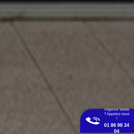
Urgence Volets
? Appelez-nous
!
01 86 98 34
04