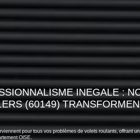
SIONNALISME INEGALE : N
LLERS (60149) TRANSFORME
erviennent pour tous vos problèmes de volets roulants, offrant u
rtement OISE.