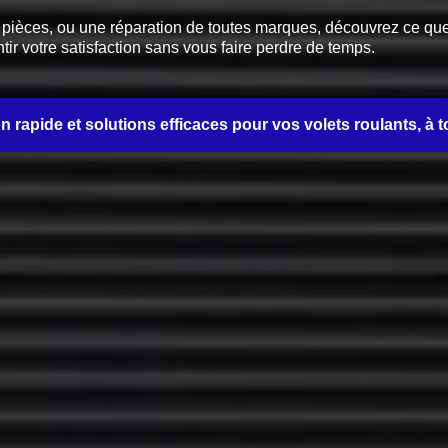
èces, ou une réparation de toutes marques, découvrez ce que no
tir votre satisfaction sans vous faire perdre de temps.
on rapide et solutions efficaces pour vos volets roulants, à t