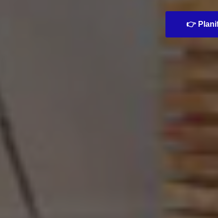
👉 Planif